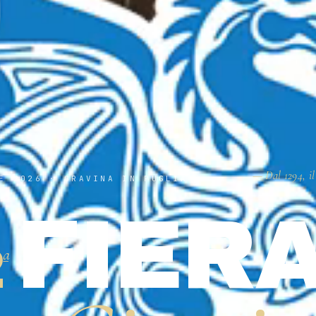
— Dal 1294, il
E 2026 · GRAVINA IN PUGLIA
FIER
2
ª