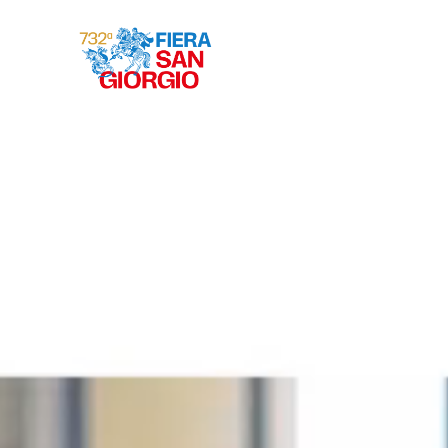
Gravina 2026
ª
732
EDIZIONE