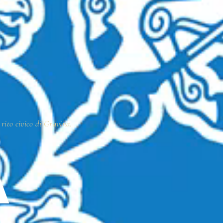
 rito civico di Gravina.
A