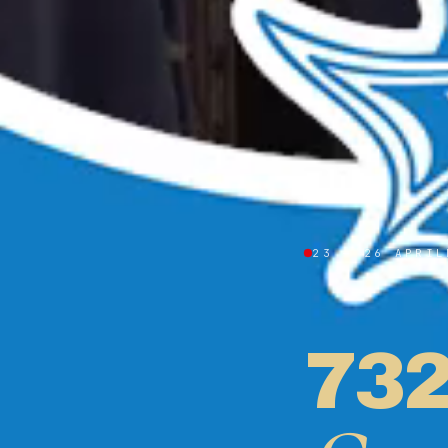
23 — 26 APRIL
73