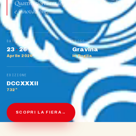
Quattro giorni tra le filiere del territorio, cultura
e innovazione.
DATE
LUOGO
23
·
26
Gravina
Aprile 2026
in Puglia
EDIZIONE
DCCXXXII
732ª
SCOPRI LA FIERA
→