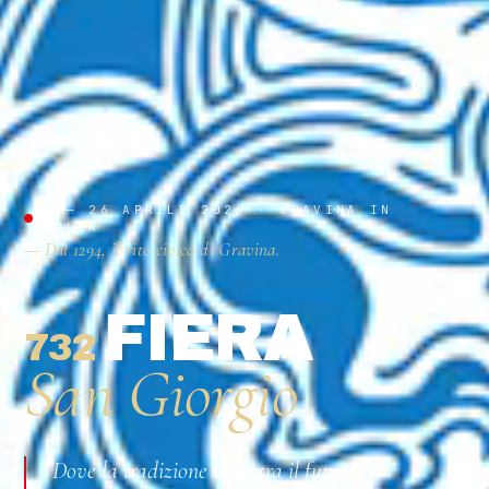
23 — 26 APRILE 2026 · GRAVINA IN
PUGLIA
— Dal 1294, il rito civico di Gravina.
FIERA
732
ª
San Giorgio
Dove la tradizione incontra il futuro.