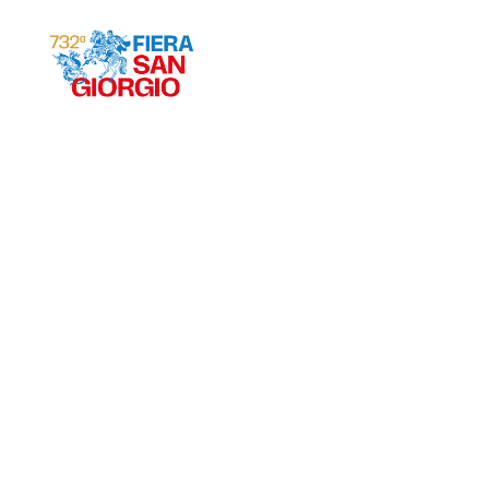
Gravina 2026
ª
732
EDIZIONE