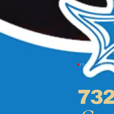
23 — 26 APRIL
73