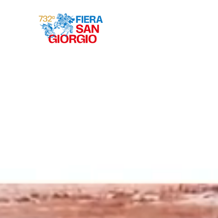
Gravina 2026
ª
732
EDIZIONE