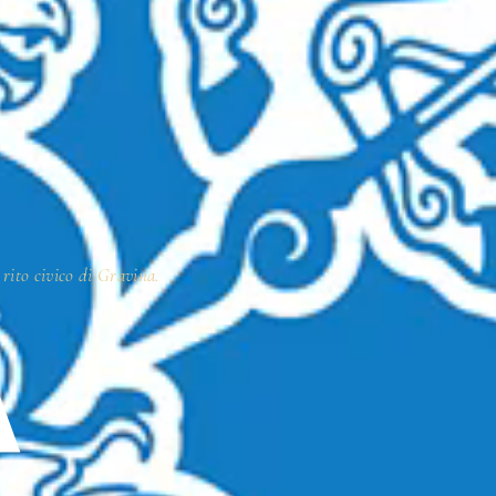
 rito civico di Gravina.
A