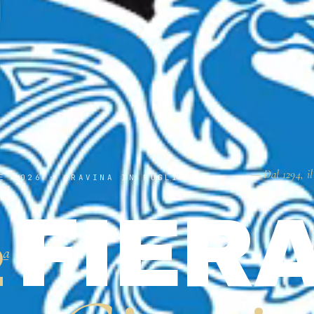
— Dal 1294, il
E 2026 · GRAVINA IN PUGLIA
FIER
2
ª