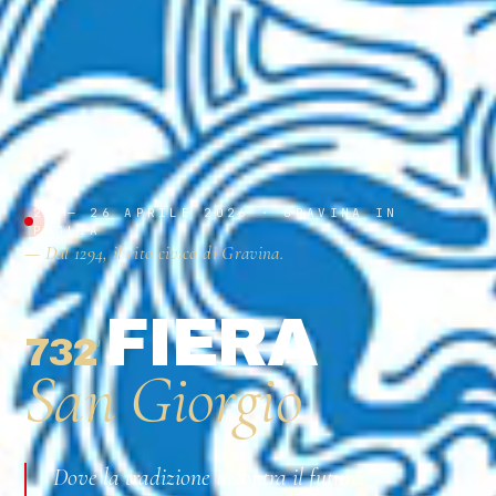
23 — 26 APRILE 2026 · GRAVINA IN
PUGLIA
— Dal 1294, il rito civico di Gravina.
FIERA
732
ª
San Giorgio
Dove la tradizione incontra il futuro.