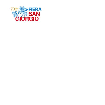
Gravina 2026
ª
732
EDIZIONE