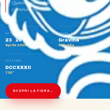
Quattro giorni tra le filiere del territorio, cultura
e innovazione.
DATE
LUOGO
23
·
26
Gravina
Aprile 2026
in Puglia
EDIZIONE
DCCXXXII
732ª
SCOPRI LA FIERA
→