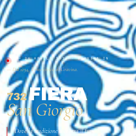
23 — 26 APRILE 2026 · GRAVINA IN
PUGLIA
— Dal 1294, il rito civico di Gravina.
FIERA
732
ª
San Giorgio
Dove la tradizione incontra il futuro.