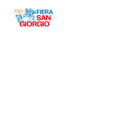
Gravina 2026
ª
732
EDIZIONE