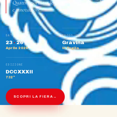
Quattro giorni tra le filiere del territorio, cultura
e innovazione.
DATE
LUOGO
23
·
26
Gravina
Aprile 2026
in Puglia
EDIZIONE
DCCXXXII
732ª
SCOPRI LA FIERA
→