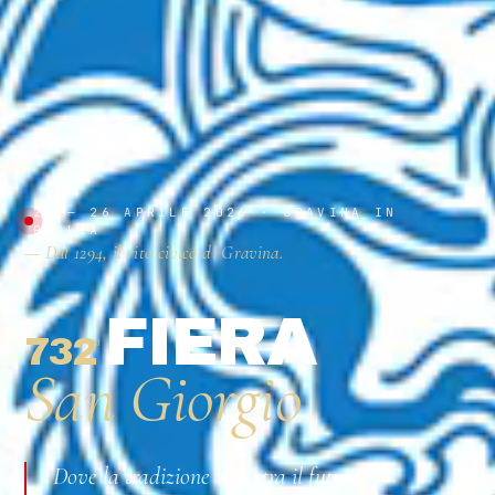
23 — 26 APRILE 2026 · GRAVINA IN
PUGLIA
— Dal 1294, il rito civico di Gravina.
FIERA
732
ª
San Giorgio
Dove la tradizione incontra il futuro.