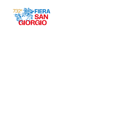
Gravina 2026
ª
732
EDIZIONE