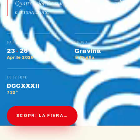
Quattro giorni tra le filiere del territorio, cultura
e innovazione.
DATE
LUOGO
23
·
26
Gravina
Aprile 2026
in Puglia
EDIZIONE
DCCXXXII
732ª
SCOPRI LA FIERA
→