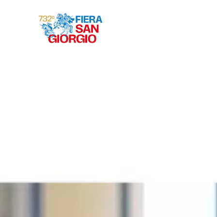
Gravina 2026
ª
732
EDIZIONE