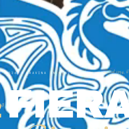
— Dal 1294, il
E 2026 · GRAVINA IN PUGLIA
FIER
2
ª