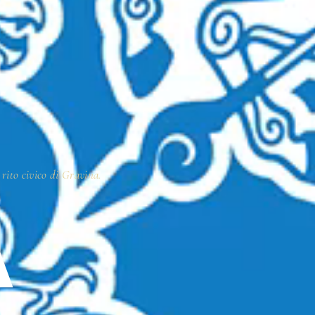
 rito civico di Gravina.
A