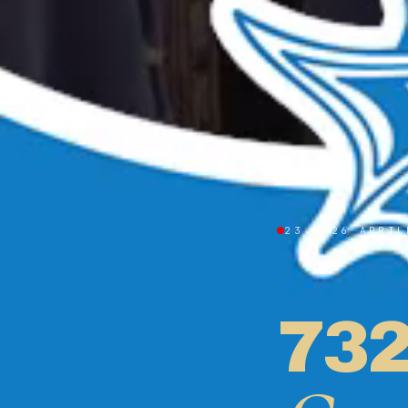
23 — 26 APRIL
73