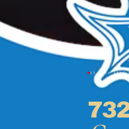
23 — 26 APRIL
73