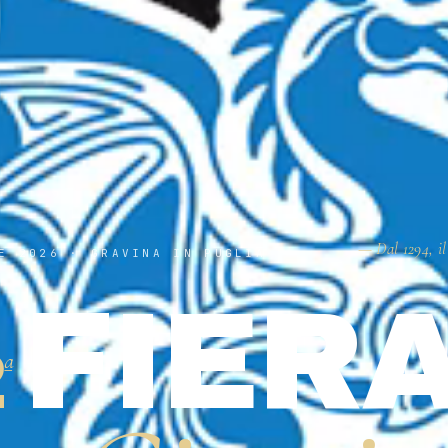
— Dal 1294, il
E 2026 · GRAVINA IN PUGLIA
FIER
2
ª