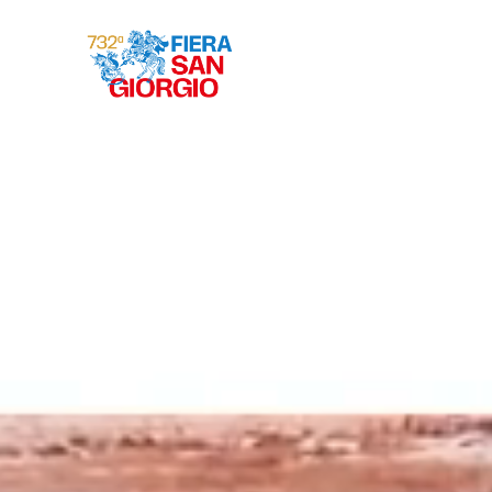
Gravina 2026
ª
732
EDIZIONE