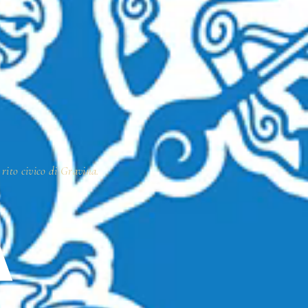
 rito civico di Gravina.
A