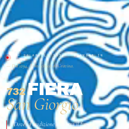
23 — 26 APRILE 2026 · GRAVINA IN
PUGLIA
— Dal 1294, il rito civico di Gravina.
FIERA
732
ª
San Giorgio
Dove la tradizione incontra il futuro.