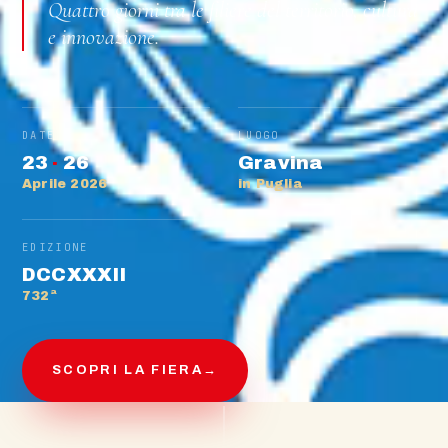
Quattro giorni tra le filiere del territorio, cultura
e innovazione.
DATE
LUOGO
23
·
26
Gravina
Aprile 2026
in Puglia
EDIZIONE
DCCXXXII
732ª
SCOPRI LA FIERA
→