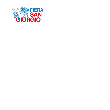
Gravina 2026
ª
732
EDIZIONE