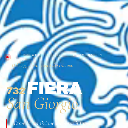
23 — 26 APRILE 2026 · GRAVINA IN
PUGLIA
— Dal 1294, il rito civico di Gravina.
FIERA
732
ª
San Giorgio
Dove la tradizione incontra il futuro.