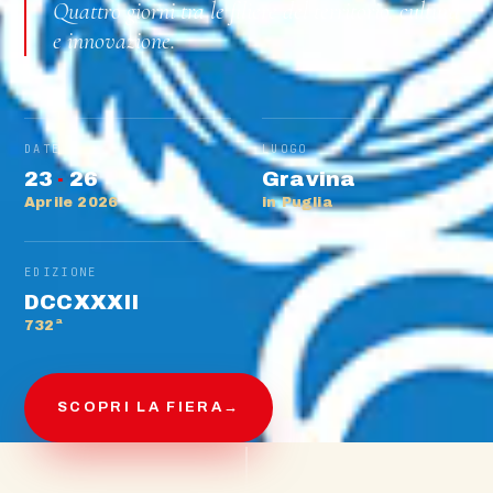
Quattro giorni tra le filiere del territorio, cultura
e innovazione.
DATE
LUOGO
23
·
26
Gravina
Aprile 2026
in Puglia
EDIZIONE
DCCXXXII
732ª
SCOPRI LA FIERA
→