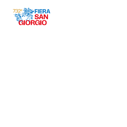
Gravina 2026
ª
732
EDIZIONE