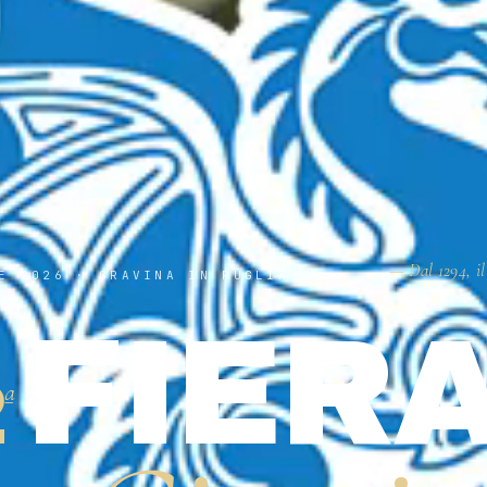
— Dal 1294, il
E 2026 · GRAVINA IN PUGLIA
FIER
2
ª