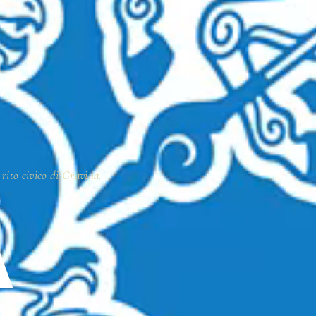
 rito civico di Gravina.
A