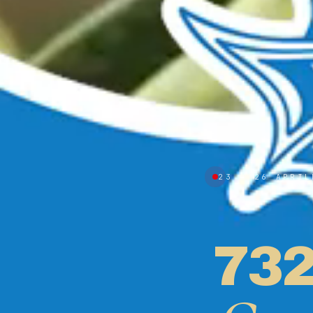
23 — 26 APRIL
73