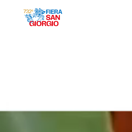
Gravina 2026
ª
732
EDIZIONE