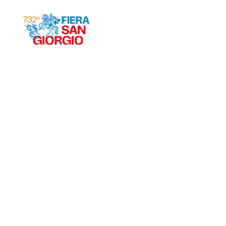
Gravina 2026
ª
732
EDIZIONE