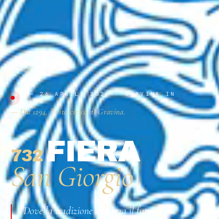
23 — 26 APRILE 2026 · GRAVINA IN
PUGLIA
— Dal 1294, il rito civico di Gravina.
FIERA
732
ª
San Giorgio
Dove la tradizione incontra il futuro.