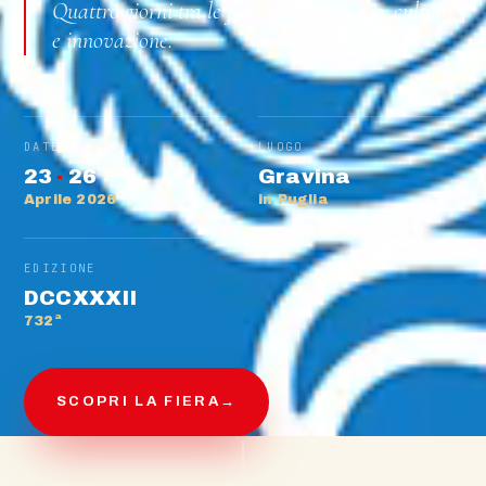
Quattro giorni tra le filiere del territorio, cultura
e innovazione.
DATE
LUOGO
23
·
26
Gravina
Aprile 2026
in Puglia
EDIZIONE
DCCXXXII
732ª
SCOPRI LA FIERA
→