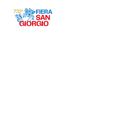
Gravina 2026
ª
732
EDIZIONE