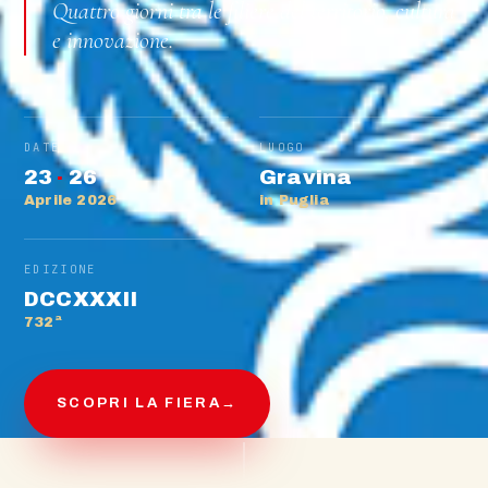
Quattro giorni tra le filiere del territorio, cultura
e innovazione.
DATE
LUOGO
23
·
26
Gravina
Aprile 2026
in Puglia
EDIZIONE
DCCXXXII
732ª
SCOPRI LA FIERA
→