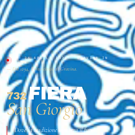
23 — 26 APRILE 2026 · GRAVINA IN
PUGLIA
— Dal 1294, il rito civico di Gravina.
FIERA
732
ª
San Giorgio
Dove la tradizione incontra il futuro.