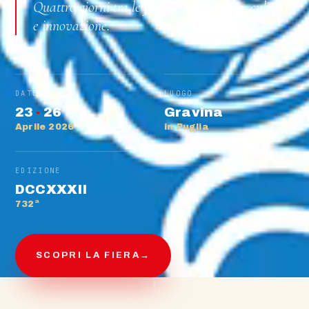
Quattro giorni tra le filiere del territorio, cultura
e innovazione.
DATE
LUOGO
23
·
26
Gravina
Aprile 2026
in Puglia
EDIZIONE
DCCXXXII
732ª
SCOPRI LA FIERA
→