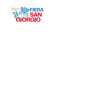
Gravina 2026
ª
732
EDIZIONE