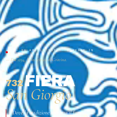
23 — 26 APRILE 2026 · GRAVINA IN
PUGLIA
— Dal 1294, il rito civico di Gravina.
FIERA
732
ª
San Giorgio
Dove la tradizione incontra il futuro.