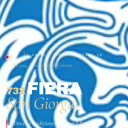
23 — 26 APRILE 2026 · GRAVINA IN
PUGLIA
— Dal 1294, il rito civico di Gravina.
FIERA
732
ª
San Giorgio
Dove la tradizione incontra il futuro.