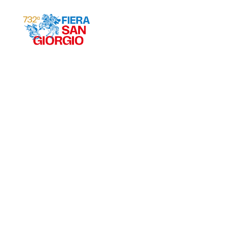
Gravina 2026
ª
732
EDIZIONE