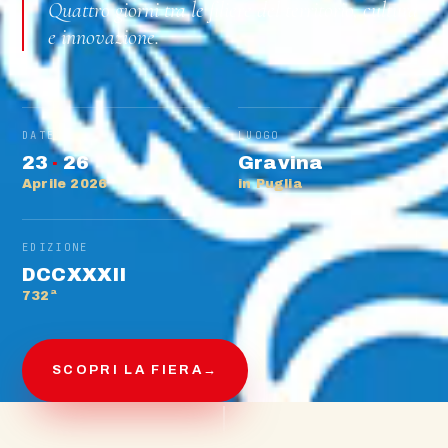
Quattro giorni tra le filiere del territorio, cultura
e innovazione.
DATE
LUOGO
23
·
26
Gravina
Aprile 2026
in Puglia
EDIZIONE
DCCXXXII
732ª
SCOPRI LA FIERA
→