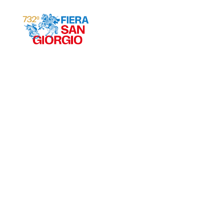
Gravina 2026
ª
732
EDIZIONE