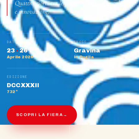
Quattro giorni tra le filiere del territorio, cultura
e innovazione.
DATE
LUOGO
23
·
26
Gravina
Aprile 2026
in Puglia
EDIZIONE
DCCXXXII
732ª
SCOPRI LA FIERA
→