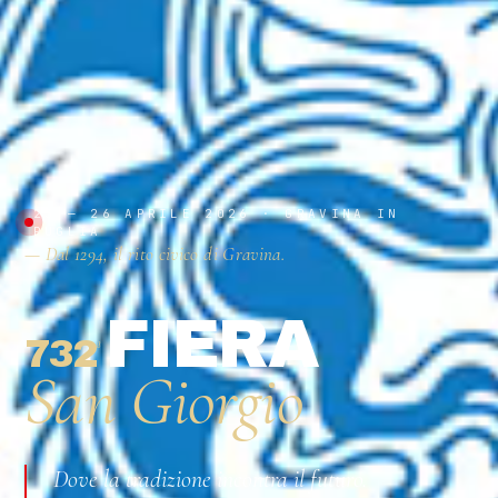
23 — 26 APRILE 2026 · GRAVINA IN
PUGLIA
— Dal 1294, il rito civico di Gravina.
FIERA
732
ª
San Giorgio
Dove la tradizione incontra il futuro.