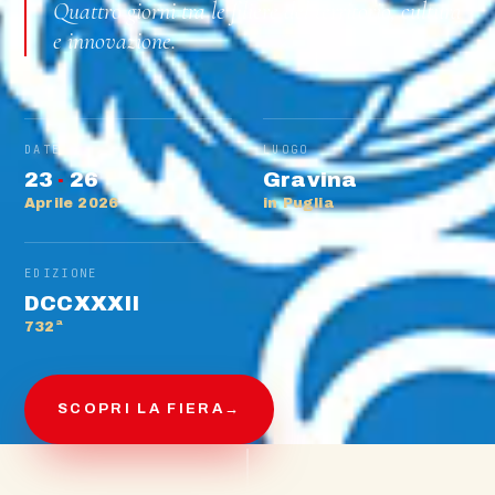
Quattro giorni tra le filiere del territorio, cultura
e innovazione.
DATE
LUOGO
23
·
26
Gravina
Aprile 2026
in Puglia
EDIZIONE
DCCXXXII
732ª
SCOPRI LA FIERA
→