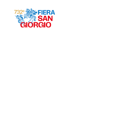
Gravina 2026
ª
732
EDIZIONE