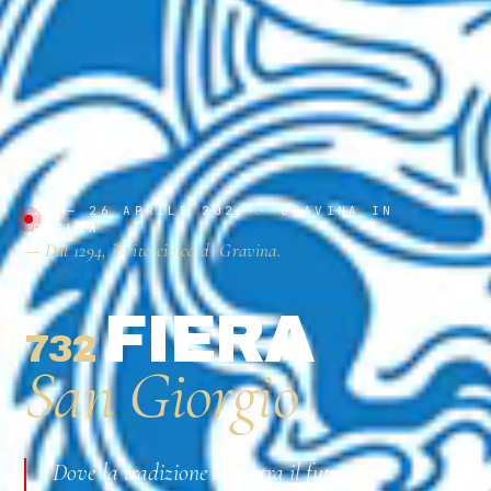
23 — 26 APRILE 2026 · GRAVINA IN
PUGLIA
— Dal 1294, il rito civico di Gravina.
FIERA
732
ª
San Giorgio
Dove la tradizione incontra il futuro.