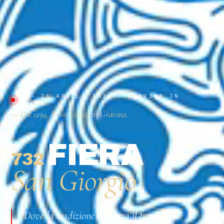
23 — 26 APRILE 2026 · GRAVINA IN
PUGLIA
— Dal 1294, il rito civico di Gravina.
FIERA
732
ª
San Giorgio
Dove la tradizione incontra il futuro.