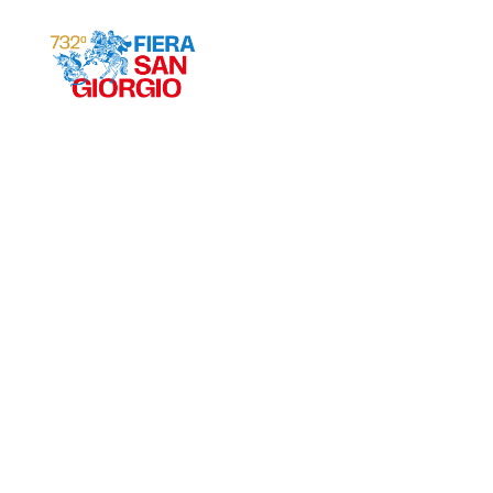
Gravina 2026
ª
732
EDIZIONE