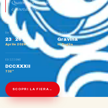
Quattro giorni tra le filiere del territorio, cultura
e innovazione.
DATE
LUOGO
23
·
26
Gravina
Aprile 2026
in Puglia
EDIZIONE
DCCXXXII
732ª
SCOPRI LA FIERA
→