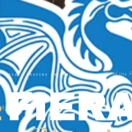
— Dal 1294, il
E 2026 · GRAVINA IN PUGLIA
FIER
2
ª