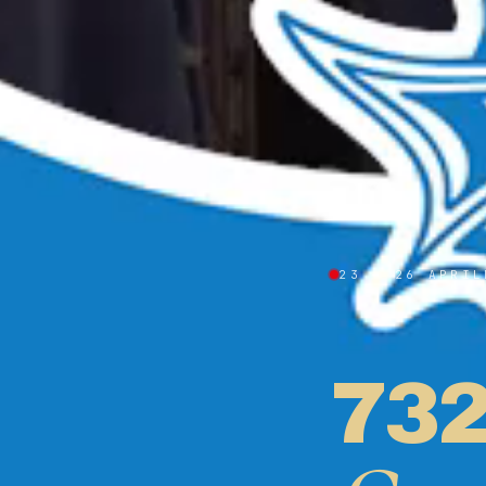
23 — 26 APRIL
73