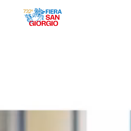
Gravina 2026
ª
732
EDIZIONE