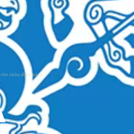
 rito civico di Gravina.
A