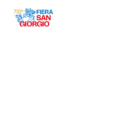
Gravina 2026
ª
732
EDIZIONE