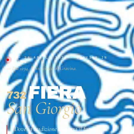
23 — 26 APRILE 2026 · GRAVINA IN
PUGLIA
— Dal 1294, il rito civico di Gravina.
FIERA
732
ª
San Giorgio
Dove la tradizione incontra il futuro.