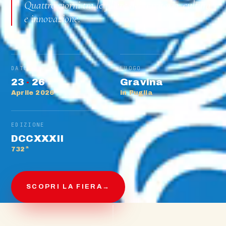
Quattro giorni tra le filiere del territorio, cultura
e innovazione.
DATE
LUOGO
23
·
26
Gravina
Aprile 2026
in Puglia
EDIZIONE
DCCXXXII
732ª
SCOPRI LA FIERA
→