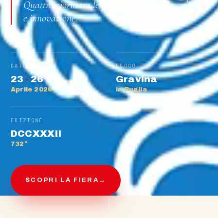
Quattro giorni tra le filiere del territorio, cultura
e innovazione.
DATE
LUOGO
23
·
26
Gravina
Aprile 2026
in Puglia
EDIZIONE
DCCXXXII
732ª
SCOPRI LA FIERA
→