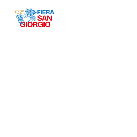
Gravina 2026
ª
732
EDIZIONE