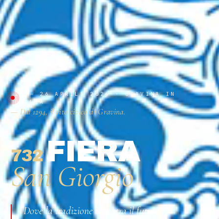
23 — 26 APRILE 2026 · GRAVINA IN
PUGLIA
— Dal 1294, il rito civico di Gravina.
FIERA
732
ª
San Giorgio
Dove la tradizione incontra il futuro.