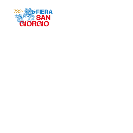
Gravina 2026
ª
732
EDIZIONE