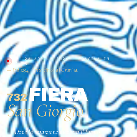
23 — 26 APRILE 2026 · GRAVINA IN
PUGLIA
— Dal 1294, il rito civico di Gravina.
FIERA
732
ª
San Giorgio
Dove la tradizione incontra il futuro.