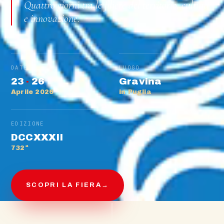
Quattro giorni tra le filiere del territorio, cultura
e innovazione.
DATE
LUOGO
23
·
26
Gravina
Aprile 2026
in Puglia
EDIZIONE
DCCXXXII
732ª
SCOPRI LA FIERA
→