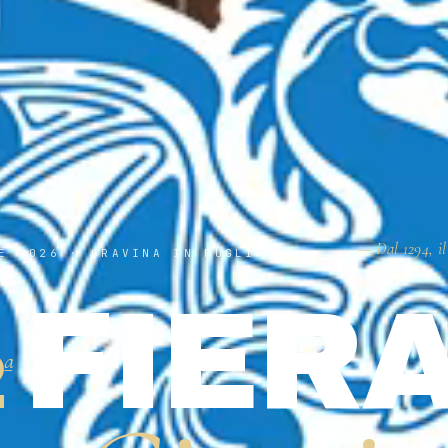
— Dal 1294, il
E 2026 · GRAVINA IN PUGLIA
FIER
2
ª