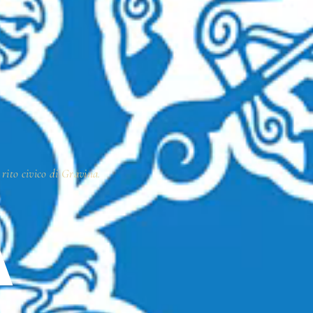
 rito civico di Gravina.
A