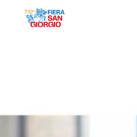
Gravina 2026
ª
732
EDIZIONE