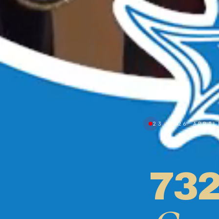
23 — 26 APRIL
73