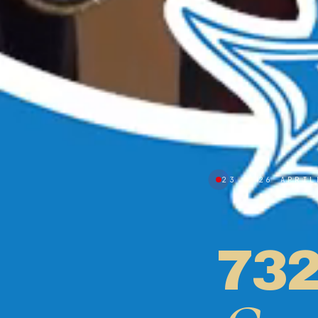
23 — 26 APRIL
73