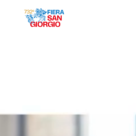
Gravina 2026
ª
732
EDIZIONE