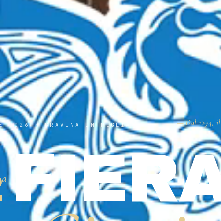
— Dal 1294, il
E 2026 · GRAVINA IN PUGLIA
FIER
2
ª