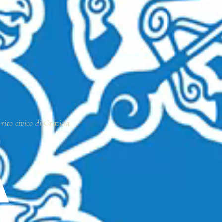
 rito civico di Gravina.
A