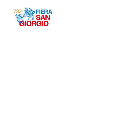
Gravina 2026
ª
732
EDIZIONE