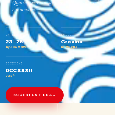
Quattro giorni tra le filiere del territorio, cultura
e innovazione.
DATE
LUOGO
23
·
26
Gravina
Aprile 2026
in Puglia
EDIZIONE
DCCXXXII
732ª
SCOPRI LA FIERA
→