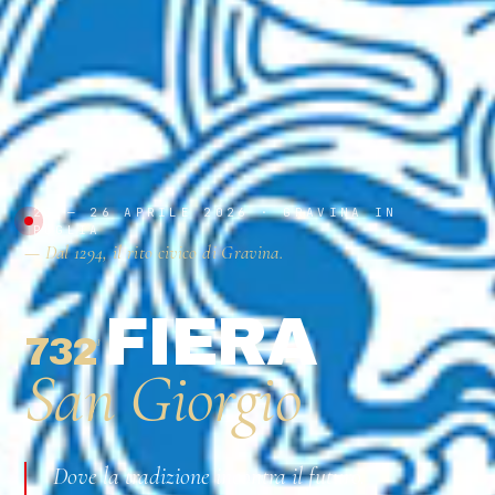
23 — 26 APRILE 2026 · GRAVINA IN
PUGLIA
— Dal 1294, il rito civico di Gravina.
FIERA
732
ª
San Giorgio
Dove la tradizione incontra il futuro.