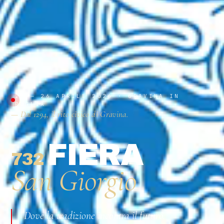
23 — 26 APRILE 2026 · GRAVINA IN
PUGLIA
— Dal 1294, il rito civico di Gravina.
FIERA
732
ª
San Giorgio
Dove la tradizione incontra il futuro.