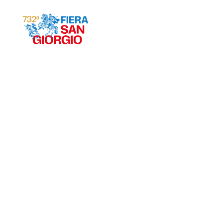
Gravina 2026
ª
732
EDIZIONE