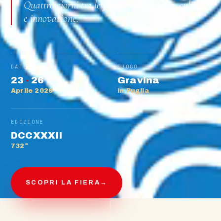
Quattro giorni tra le filiere del territorio, cultura
e innovazione.
DATE
LUOGO
23
·
26
Gravina
Aprile 2026
in Puglia
EDIZIONE
DCCXXXII
732ª
SCOPRI LA FIERA
→