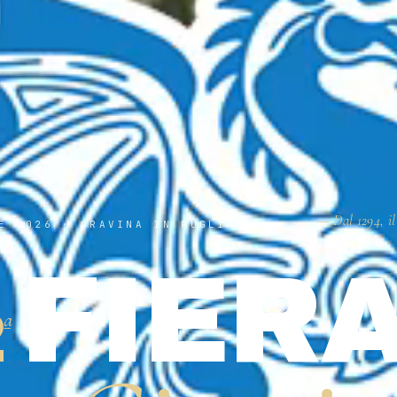
— Dal 1294, il
E 2026 · GRAVINA IN PUGLIA
FIER
2
ª