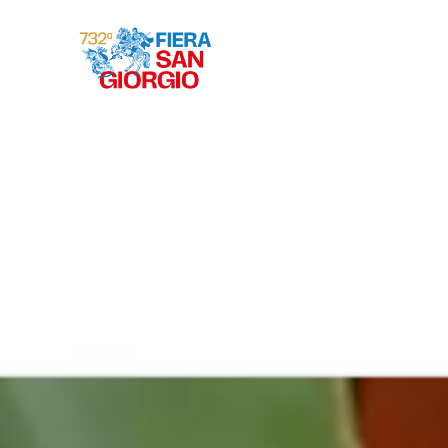
Gravina 2026
ª
732
EDIZIONE