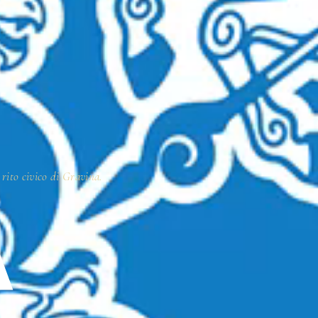
 rito civico di Gravina.
A