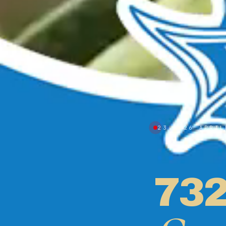
23 — 26 APRIL
73