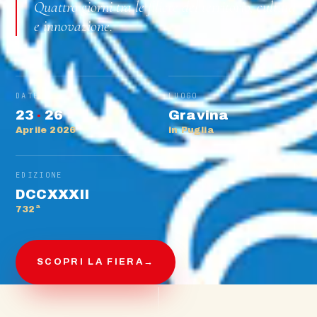
Quattro giorni tra le filiere del territorio, cultura
e innovazione.
DATE
LUOGO
23
·
26
Gravina
Aprile 2026
in Puglia
EDIZIONE
DCCXXXII
732ª
SCOPRI LA FIERA
→