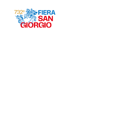
Gravina 2026
ª
732
EDIZIONE