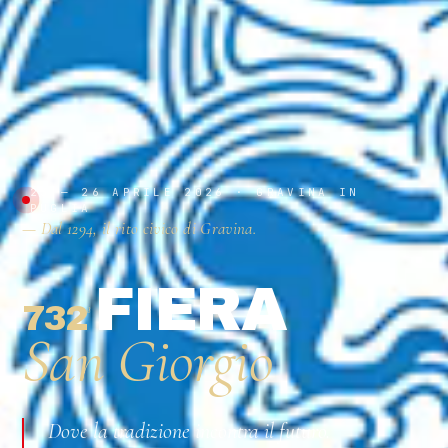
23 — 26 APRILE 2026 · GRAVINA IN
PUGLIA
— Dal 1294, il rito civico di Gravina.
FIERA
732
ª
San Giorgio
Dove la tradizione incontra il futuro.