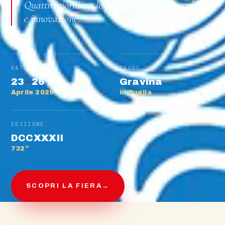
Quattro giorni tra le filiere del territorio, cultura
e innovazione.
DATE
LUOGO
23
·
26
Gravina
Aprile 2026
in Puglia
EDIZIONE
DCCXXXII
732ª
SCOPRI LA FIERA
→