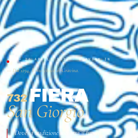
23 — 26 APRILE 2026 · GRAVINA IN
PUGLIA
— Dal 1294, il rito civico di Gravina.
FIERA
732
ª
San Giorgio
Dove la tradizione incontra il futuro.