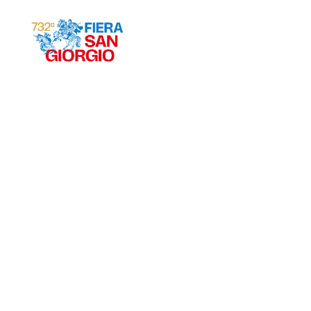
Gravina 2026
ª
732
EDIZIONE