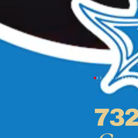
23 — 26 APRIL
73