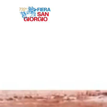
Gravina 2026
ª
732
EDIZIONE