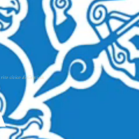
 rito civico di Gravina.
A