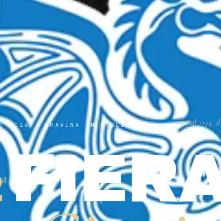
— Dal 1294, il
E 2026 · GRAVINA IN PUGLIA
FIER
2
ª