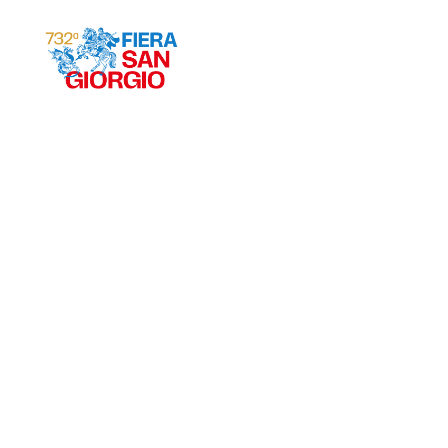
Gravina 2026
ª
732
EDIZIONE