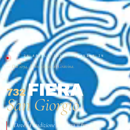
23 — 26 APRILE 2026 · GRAVINA IN
PUGLIA
— Dal 1294, il rito civico di Gravina.
FIERA
732
ª
San Giorgio
Dove la tradizione incontra il futuro.