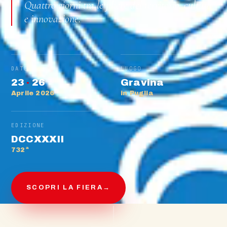
Quattro giorni tra le filiere del territorio, cultura
e innovazione.
DATE
LUOGO
23
·
26
Gravina
Aprile 2026
in Puglia
EDIZIONE
DCCXXXII
732ª
SCOPRI LA FIERA
→