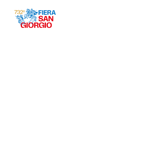
Gravina 2026
ª
732
EDIZIONE