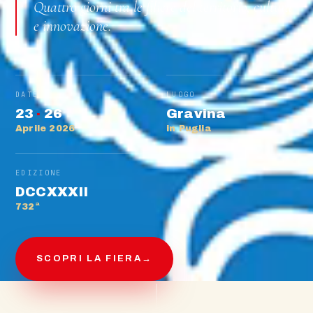
Quattro giorni tra le filiere del territorio, cultura
e innovazione.
DATE
LUOGO
23
·
26
Gravina
Aprile 2026
in Puglia
EDIZIONE
DCCXXXII
732ª
SCOPRI LA FIERA
→