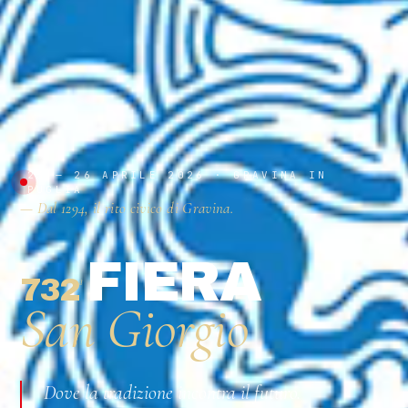
23 — 26 APRILE 2026 · GRAVINA IN
PUGLIA
— Dal 1294, il rito civico di Gravina.
FIERA
732
ª
San Giorgio
Dove la tradizione incontra il futuro.